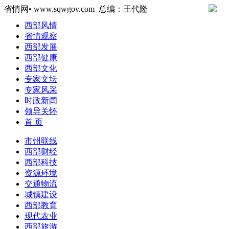
省情网• www.sqwgov.com 总编：王代隆
西部风情
省情观察
西部发展
西部健康
西部文化
专家文坛
专家风采
时政新闻
领导关怀
首 页
市州联线
西部财经
西部科技
资源环境
交通物流
城镇建设
西部教育
现代农业
西部旅游