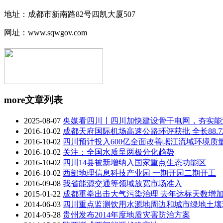
地址：成都市新南路82号四凯大厦507
网址：www.sqwgov.com
more
文章列表
2025-08-07
央媒看四川丨四川加快建设骨干电网，夯实能源
2016-10-02
成都天府国际机场高速公路环评获批 全长88.7
2016-10-02
四川预计投入600亿全面改善岷江流域环境质
2016-10-02
关注：全国水质呈两极分化趋势
2016-10-02
四川14县被新增纳入国家重点生态功能区
2016-10-02
西部地理信息科技产业园 一期开园二期开工
2016-09-08
我省能源交通等领域放宽市场准入
2015-01-22
成都重拳出击大气污染治理 去年达标天数增加
2014-06-03
四川重点监测饮用水源地周边和城市绿地土壤
2014-05-28
贵州发布2014年度地质灾害防治方案