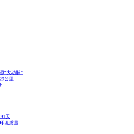
“大动脉”
29公里
量
91天
环境质量