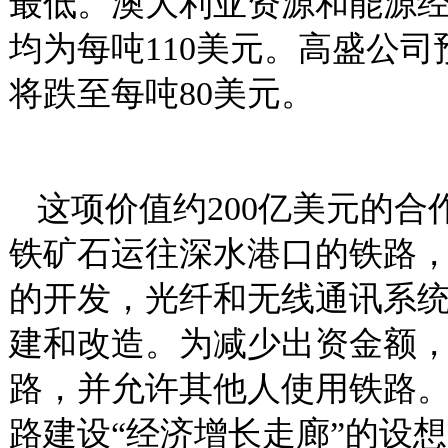
最低。澳大利亚资源和能源
均为每吨
110
美元。高盛公司
将跌至每吨
80
美元。
这项价值约
200
亿美元的合
铁矿石运往深水港口的铁路
的开发，光纤和无线通讯系
建和改造。为减少出资金额
路，并允许其他人使用铁路
路建设
“
经济增长走廊
”
的设想