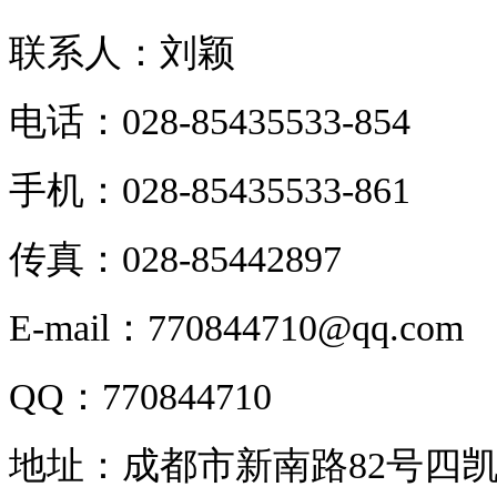
联系人：刘颖
电话：028-85435533-854
手机：028-85435533-861
传真：028-85442897
E-mail：770844710@qq.com
QQ：770844710
地址：成都市新南路82号四凯