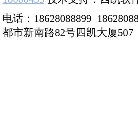
电话：18628088899 186280
都市新南路82号四凯大厦507