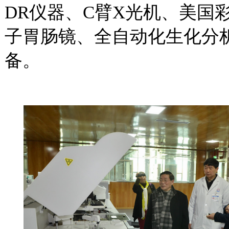
DR
仪器、
C
臂
X
光机、美国
子胃肠镜、全自动化生化分
备。