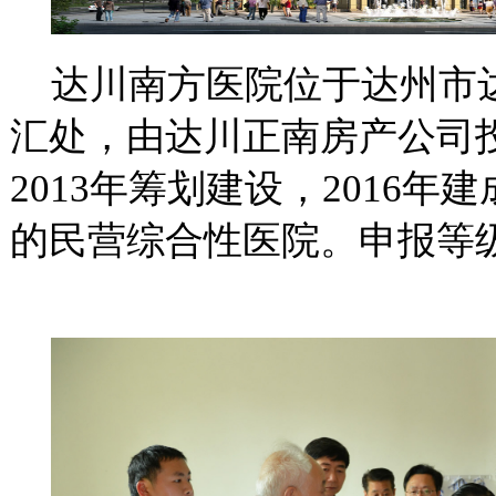
达川南方医院位于达州市
汇处，由达川正南房产公司
2013
年筹划建设，
2016
年建
的民营综合性医院。申报等