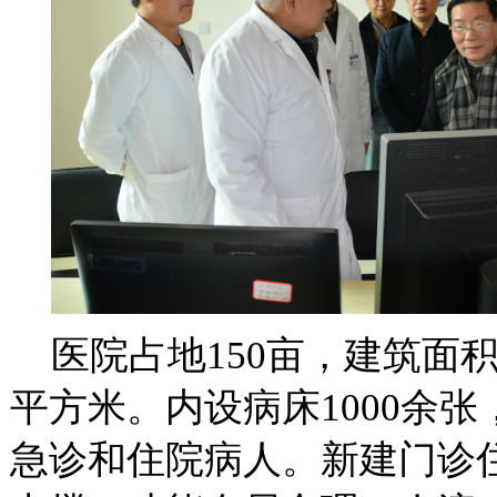
医院占地
150
亩，建筑面
平方米。内设病床
1000
余张
急诊和住院病人。新建门诊