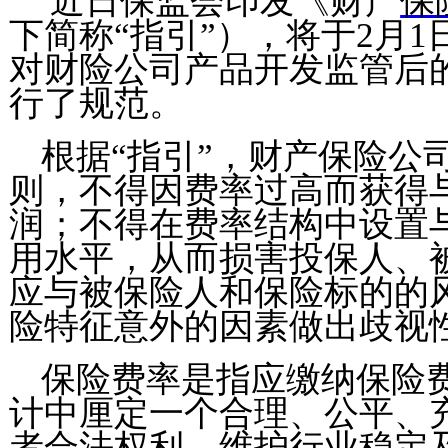
近日保监会印发《财产
保
下简称
“
指引
”
），将于
2
月
1
对财险公司产品开发监管后
行了规范。
根据
“
指引
”
，财产保险公
则，不得因费率过高而获得
润；不得在费率结构中设置
用水平，从而损害投保人、
应与被保险人和保险标的的
险特征意外的因素做出歧视
保险费率是指应缴纳保险
计中厘定一个合理、公平、
者合法权利、维护行业稳定