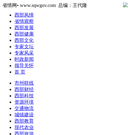
省情网• www.sqwgov.com 总编：王代隆
西部风情
省情观察
西部发展
西部健康
西部文化
专家文坛
专家风采
时政新闻
领导关怀
首 页
市州联线
西部财经
西部科技
资源环境
交通物流
城镇建设
西部教育
现代农业
西部旅游