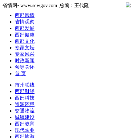
省情网• www.sqwgov.com 总编：王代隆
西部风情
省情观察
西部发展
西部健康
西部文化
专家文坛
专家风采
时政新闻
领导关怀
首 页
市州联线
西部财经
西部科技
资源环境
交通物流
城镇建设
西部教育
现代农业
西部旅游