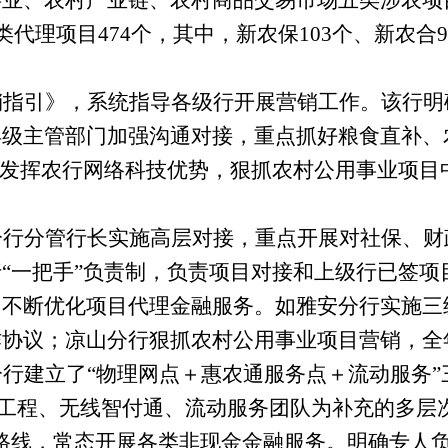
事业、农村产业链、农村商品交易市场五类涉农项
类代理项目
474
个，其中，新农保
103
个、新农合
9
销指引》，系统指导各级行开展营销工作。该行明
县级主管部门加强沟通对接，重点抓好粮食直补、
分发挥农行网络科技优势，狠抓农村公用事业项目
分行分管行长实施高层对接，
重点开展对社保、财
“一把手”负责制，
负责项目对接和上级行已签项
，不断优化项目代理金融服务。
如雅安分行实施三
作协议；凉山分行狠抓
农村公用事业项目营销，全
行建立了“物理网点＋惠农通服务点＋流动服务
市场工程、无线智付通、流动服务团队为补充的多层
路线，常态开展各类非现金金融服务。
明确专人负