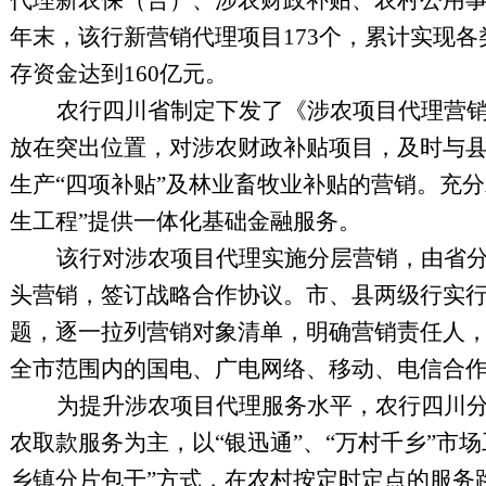
代理新农保（合）、涉农财政补贴、农村公用
年末，该行新营销代理项目
173
个，累计实现各
存资金达到
160
亿元。
农行四川省制定下发了《涉农项目代理营
放在突出位置，对涉农财政补贴项目，及时与
生产“四项补贴”及林业畜牧业补贴的营销。充
生工程”提供一体化基础金融服务。
该行对涉农项目代理实施分层营销，
由省
头营销，签订战略合作协议。市、县两级行实行
题，逐一拉列营销对象清单，明确营销责任人
全市范围内的国电、广电网络、移动、电信合
为提升涉农项目代理服务水平，农行四川分
农取款服务为主，以“银迅通”、“万村千乡”
乡镇分片包干”方式，在农村按定时定点的服务