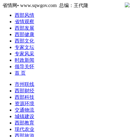
省情网• www.sqwgov.com 总编：王代隆
西部风情
省情观察
西部发展
西部健康
西部文化
专家文坛
专家风采
时政新闻
领导关怀
首 页
市州联线
西部财经
西部科技
资源环境
交通物流
城镇建设
西部教育
现代农业
西部旅游