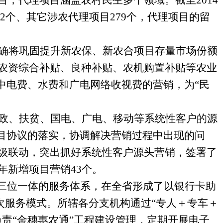
目，代理项目涵盖农村民生多个领域。截至
2014
2
个、其它涉农代理项目
279
个，代理项目的留
确将巩固提升新农保、新农合项目存量市场份额
农资综合补贴、良种补贴、农机购置补贴等农业
中电费、水费和广电网络收视费的营销，为“民
政、扶贫、国电、广电、移动等系统性客户的源
目协议的落实，协调解决
营销过程中出现的问
级联动，突出抓好系统性客户源头营销，签署了
年新增项目营销
43
个。
”三位一体的服务体系，在全省形成了以银行卡助
次服务模式。所辖各分支机构通过“专人＋专车＋
责“金穗惠农通”工程建设管理，定期开展电子