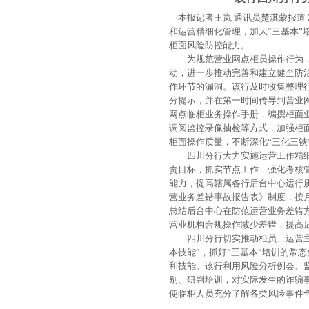
本报记者王岚
通讯员楚淇蒙报道
和运营精细化管理，加大“三基本”
柜面风险防控能力。
为规范营业网点柜员操作行为，
动，进一步推动完善和建立健全防
作环节的漏洞。该行及时收集整理
分提示，并在第一时间传导到营业
网点临柜业务操作手册，编撰柜面
调阅监控录像抽检等方式，加强柜
柜面操作质量，不断深化“三化三铁
四川分行大力实施运营工作精细
责目标，抓实节点工作，强化考核
能力，提高辖属各行后台中心运行
营业务差错事故报告表》制度，按
总结后台中心在防范运营业务差错
营业机构合规操作减少差错，提高
四川分行切实推动柜员、运营主管
本技能”，抓好“三基本”培训的常
和技能。该行利用风险分析例会、
别、研判培训，对实际发生的诈骗
使临柜人员充分了解各类风险事件