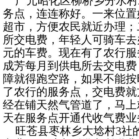
广元昭化区柳桥乡分水村
务点，连连称好。一来位置
超市，方便农民就近办理；
所交电费，年轻人可骑车去
元的车费。现在有了农行服
成芳每月到供电所去交电费
障就得跑空路，如果不能按
了农行的服务点，交电费就
经在铺天然气管道了，马上
天在服务点开通代收气费业
旺苍县枣林乡大埝村
3
社