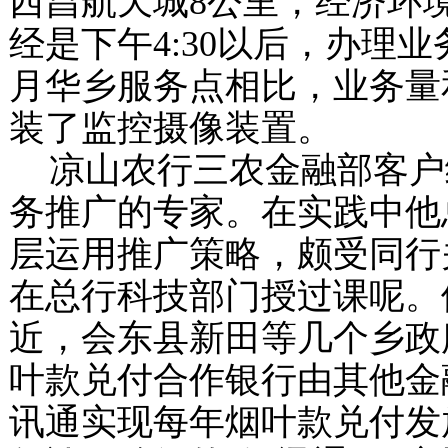
西昌航天城
8
公里，经济环
经是下午
4:30
以后，办理业
月华乡服务点相比，业务量
装了监控摄像装置。
凉山农行三农金融部客户
务推广的专家。在实践中他
层运用推广策略，颇受同行
在总行科技部门授过课呢。
近，会东县新田等几个乡政
叶款兑付合作银行由其他金
讯通实现每年烟叶款兑付发