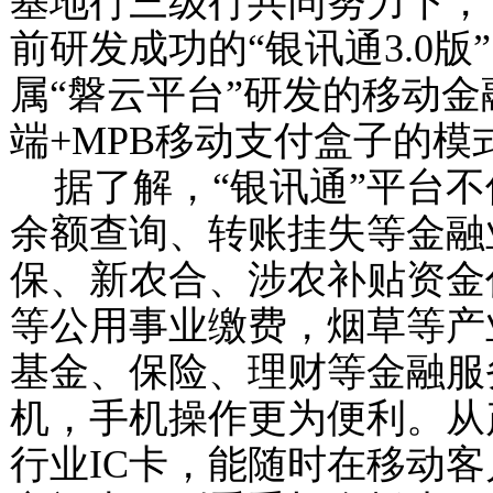
基地行三级行共同努力下，
前研发成功的“银讯通
3.0
版
属“磐云平台”研发的移动
端
+MPB
移动支付盒子的模
据了解，“银讯通”平台
余额查询、转账挂失等金融
保、新农合、涉农补贴资金
等公用事业缴费，烟草等产
基金、保险、理财等金融服
机，手机操作更为便利。从
行业
IC
卡，能随时在移动客