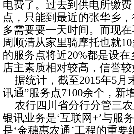
电费了。过去到供电所缴费
点，只能到最近的张华乡，
多需要要一天时间。而现在
周顺清从家里骑摩托也就
10
的服务点将近
20%
都是设在
店主素质相对较高，信誉较
据统计，截至
2015
年
5
月
讯通”服务点
7100
余个，新增
农行四川省分行分管三农
银讯业务是‘互联网
+
’与服
是‘金穗惠农通’工程的重要