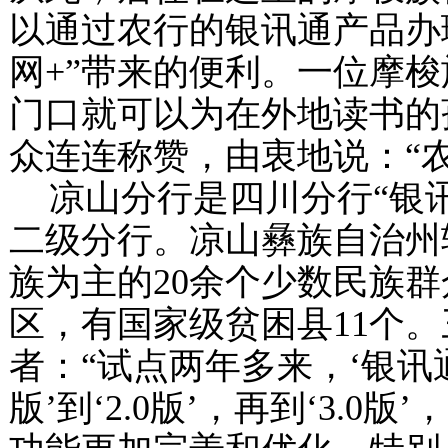
以通过农行的银讯通产品办
网
+
”带来的便利。一位摩
门口就可以为在外地读书的
众连连称赞，由衷地说：“
凉山分行是四川分行“银
二级分行。凉山彝族自治州
族为主的
20
余个少数民族群
区，有国家级贫困县
11
个。
者：“试点两年多来，‘银讯
版’到‘
2.0
版’，再到‘
3.0
版’