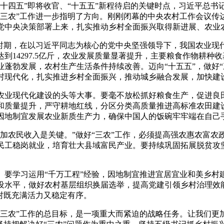
在“十四五”即将收官、“十五五”新程待启的关键时点，习近平总
三农”工作进一步指明了方向。刚刚闭幕的中央农村工作会议传达学
党中央决策部署上来，扎实推动乡村全面振兴取得新进展、农业
期，在以习近平同志为核心的党中央坚强领导下，我国农业现代
达到14297.5亿斤，农业发展质量显著提升，主要粮食作物耕
蓬勃发展，农村生产生活条件持续改善。迈向“十五五”，做好
村现代化，扎实推进乡村全面振兴，推动城乡融合发展，加快建
业现代化建设的头等大事。要毫不放松抓好粮食生产，促进良田
和质量提升，严守耕地红线，分区分类高质量推进高标准农田建
因地制宜发展农业新质生产力，确保中国人的饭碗牢牢端在自己
农民收入是关键。”做好“三农”工作，必须提高强农惠农富农
民工稳岗就业，培育壮大县域富民产业。要持续巩固拓展脱贫攻
学习运用“千万工程”经验，因地制宜推进宜居宜业和美乡村
设水平，做好农村基层组织换届选举，提高党建引领乡村治理效
村既充满活力又稳定有序。
农”工作的总目标，是一项重大而紧迫的战略任务。让我们更