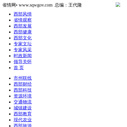
省情网• www.sqwgov.com 总编：王代隆
西部风情
省情观察
西部发展
西部健康
西部文化
专家文坛
专家风采
时政新闻
领导关怀
首 页
市州联线
西部财经
西部科技
资源环境
交通物流
城镇建设
西部教育
现代农业
西部旅游