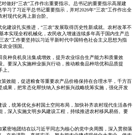
书记对做好“三农”工作作出重要指示。总书记的重要指示高屋建
习了习近平总书记重要指示，并对2026年“三农”工作作出全
农村现代化再上新台阶。
化建设扎实推进，“三农”发展取得历史性新成就。农村改革不
种收基本实现全程机械化，农民收入增速连续多年高于国内生产总
“三农”工作要坚持以习近平新时代中国特色社会主义思想为指
设农业强国。
良种良机良法集成增效，提升农业综合生产能力和质量效
设。要深入实施种业振兴行动，推动粮食品种培优和品质提
手上。
政策效能，促进粮食等重要农产品价格保持在合理水平，千方百
坚成果，把常态化帮扶纳入乡村振兴战略统筹实施，强化开发
建设，统筹优化乡村国土空间布局，加快补齐农村现代生活条件
能，深入实施文明乡风建设工程，持续推进农村移风易俗。要
加紧密地团结在以习近平同志为核心的党中央周围，深入贯彻落