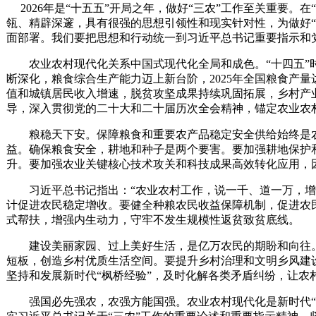
2026年是“十五五”开局之年，做好“三农”工作至关重要。
瓴、精辟深邃，具有很强的思想引领性和现实针对性，为做好“
面部署。我们要把思想和行动统一到习近平总书记重要指示和
农业农村现代化关系中国式现代化全局和成色。“十四五”时
断深化，粮食综合生产能力迈上新台阶，2025年全国粮食产量
值和城镇居民收入增速，脱贫攻坚成果持续巩固拓展，乡村产业
导，深入贯彻党的二十大和二十届历次全会精神，锚定农业农
粮稳天下安。保障粮食和重要农产品稳定安全供给始终是农
益。确保粮食安全，耕地和种子是两个要害。要加强耕地保护
升。要加强农业关键核心技术攻关和科技成果高效转化应用，
习近平总书记指出：“农业农村工作，说一千、道一万，增加
计促进农民稳定增收。要健全种粮农民收益保障机制，促进农
式帮扶，增强内生动力，守牢不发生规模性返贫致贫底线。
建设美丽家园、过上美好生活，是亿万农民的期盼和向往。要
短板，创造乡村优质生活空间。要提升乡村治理和文明乡风建
坚持和发展新时代“枫桥经验”，及时化解各类矛盾纠纷，让农
强国必先强农，农强方能国强。农业农村现代化是新时代“三