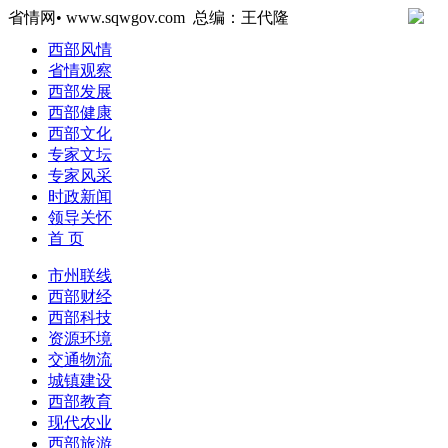
省情网• www.sqwgov.com 总编：王代隆
西部风情
省情观察
西部发展
西部健康
西部文化
专家文坛
专家风采
时政新闻
领导关怀
首 页
市州联线
西部财经
西部科技
资源环境
交通物流
城镇建设
西部教育
现代农业
西部旅游