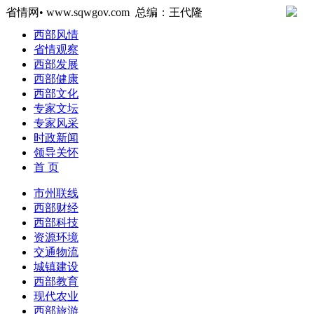
省情网• www.sqwgov.com 总编：王代隆
西部风情
省情观察
西部发展
西部健康
西部文化
专家文坛
专家风采
时政新闻
领导关怀
首 页
市州联线
西部财经
西部科技
资源环境
交通物流
城镇建设
西部教育
现代农业
西部旅游