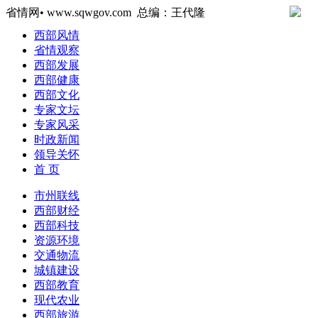
省情网• www.sqwgov.com 总编：王代隆
西部风情
省情观察
西部发展
西部健康
西部文化
专家文坛
专家风采
时政新闻
领导关怀
首 页
市州联线
西部财经
西部科技
资源环境
交通物流
城镇建设
西部教育
现代农业
西部旅游