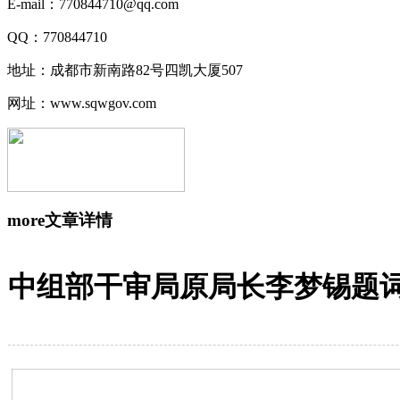
E-mail：770844710@qq.com
QQ：770844710
地址：成都市新南路82号四凯大厦507
网址：www.sqwgov.com
more
文章详情
中组部干审局原局长李梦锡题