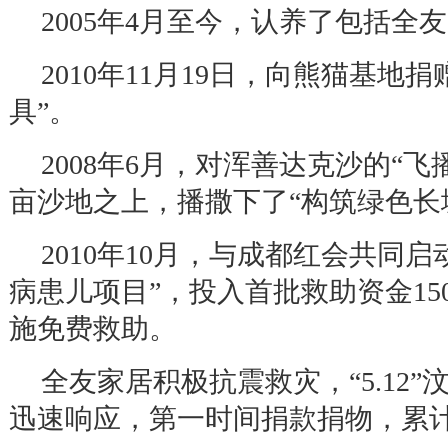
2005
年
4
月至今，认养了包括全友
2010
年
11
月
19
日，向熊猫基地捐
具
”
。
2008
年
6
月，对浑善达克沙的
“
飞
亩沙地之上，播撒下了
“
构筑绿色长
2010
年
10
月，与成都红会共同启
病患儿项目
”
，投入首批救助资金
15
施免费救助。
全友家居积极抗震救灾，
“5.12”
迅速响应，第一时间捐款捐物，累