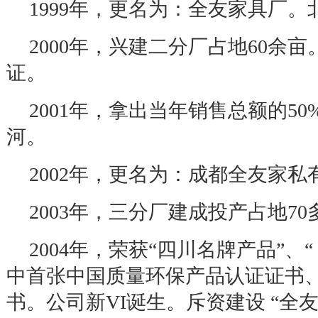
1999
年，更名为：全友家具厂。
2000
年，兴建二分厂占地
60
余亩
证。
2001
年，拿出当年销售总额的
50
河。
2002
年，更名为：成都全友家私
2003
年，三分厂建成投产占地
70
2004
年，荣获
“
四川名牌产品
”
、
“
中首张中国质量环保产品认证证书
书。公司新
VI
诞生。斥资建设
“
全