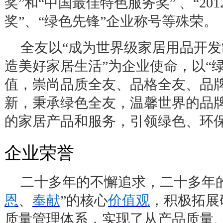
奖
”
和
“
中国最佳特色服务奖
”
、
“201
奖
”
、
“
绿色先锋
”
企业称号等殊荣。
全友以
“
成为世界级家居用品开发
造美好家居生活
”
为企业使命，以
“
值，崇尚品质全友、品格全友、品
新，秉承绿色全友，温馨世界的品
的家居产品和服务，引领绿色、环
企业荣誉
二十多年的不懈追求，二十多年
恩
、
奉献
”
的核心
价值观
，积极拓展
质量管理体系，实现了从产品质量