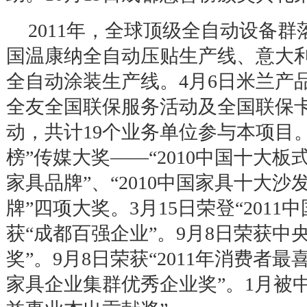
2011
年，全球顶级全自动设备群
国温康纳全自动压贴生产线、意大
全自动涂装生产线。
4
月
6
日米兰产
全友全国联保服务活动及全国联保
动，共计
19
个业务单位参与本项目
榜
”
传媒大奖
——“2010
中国十大板
家具品牌
”
、
“2010
中国家具十大沙
牌
”
四项大奖。
3
月
15
日荣登
“2011
中
获
“
成都百强企业
”
。
9
月
8
日荣获中
奖
”
。
9
月
8
日荣获
“2011
年消费者最
家具企业集群优秀企业奖
”
。
1
月被