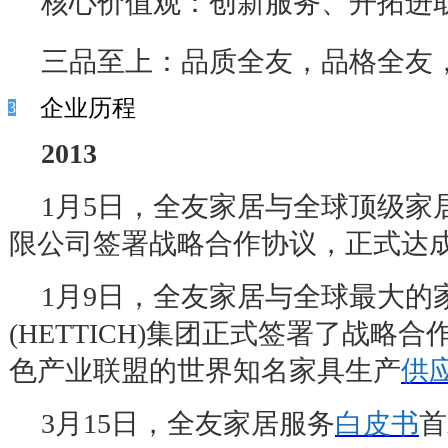
核心价值观：创新服务、开拓进
三品至上：品质全友，品格全友
企业历程
3
2013
1
月
5
日，全友家居与全球顶级家
限公司签署战略合作协议，正式达
1
月
9
日，全友家居与全球最大的
(HETTICH)
集团正式签署了战略合
色产业联盟的世界知名家具生产
供
3
月
15
日，全友家居服务
白皮书
首