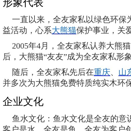
形象代表
一直以来，全友家私以绿色环保
益活动，心系
大熊猫
保护事业，关
2005
年
4
月，全友家私认养大熊猫
后，大熊猫
“
友友
”
成为全友家私形
随后，全友家私先后在
重庆
、
山
并多次为大熊猫免费特质纯实木环
企业文化
鱼水文化：鱼水文化是全友的意
客户是水，全友是鱼，全友为客户