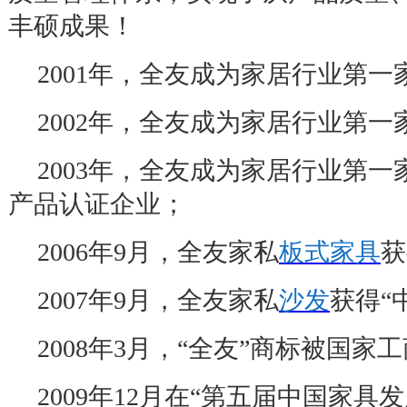
丰硕成果！
2001
年，全友成为家居行业第一
2002
年，全友成为家居行业第一
2003
年，全友成为家居行业第一
产品认证企业；
2006
年
9
月，全友家私
板式家具
获
2007
年
9
月，全友家私
沙发
获得
“
2008
年
3
月，
“
全友
”
商标被国家工
2009
年
12
月在
“
第五届中国家具发