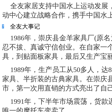
全友家居支持中国水上运动发展
动中心建立战略合作，携手中国水
全友大事记
7
1986
年，崇庆县金羊家具厂
(
原名
忍不拔、真诚守信创业。在自家一
具，到贴面板家具，最后又生产宝
1989
年，生产员工从
50
多人，达
8
家具、半折装的古典家具。在崇庆
市，第一次用直销的方式亮出了自
1991
年，下半年市场震荡，货款
唯一的摩托车变卖了。