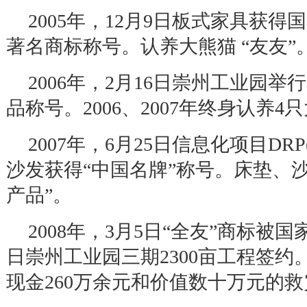
2005
年，
12
月
9
日板式家具获得国
著名商标称号。认养大熊猫
“
友友
”
2006
年，
2
月
16
日崇州工业园举行
品称号。
2006
、
2007
年终身认养
4
只
2007
年，
6
月
25
日信息化项目
DRP
沙发获得
“
中国名牌
”
称号。床垫、
产品
”
。
2008
年，
3
月
5
日
“
全友
”
商标被国
日崇州工业园三期
2300
亩工程签约
现金
260
万余元和价值数十万元的救