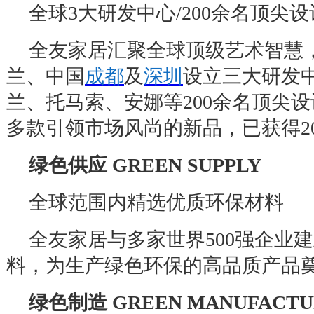
全球
3
大研发中心
/200
余名顶尖设
全友家居汇聚全球顶级艺术智慧
兰、中国
成都
及
深圳
设立三大研发
兰、托马索、安娜等
200
余名顶尖设
多款引领市场风尚的新品，已获得
2
绿色供应
GREEN SUPPLY
全球范围内精选优质环保材料
全友家居与多家世界
500
强企业建
料，为生产绿色环保的高品质产品
绿色制造
GREEN MANUFACTU