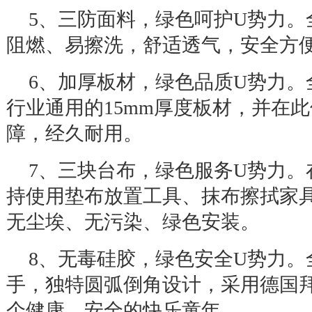
5
、三防面料，绿色呵护
U
势力。
阻燃、易擦洗，舒适透气，安全方
6
、加厚板材，绿色品质
U
势力。
行业通用的
15mm
厚度板材，并在此
障，经久耐用。
7
、三块台布，绿色服务
U
势力。
持使用垫布放置工具、抹布擦拭家
无尘埃、无污染、绿色安装。
8
、无毒硅胶，绿色安全
U
势力。
手，独特圆弧倒角设计，采用德国
个健康、安全的快乐童年。