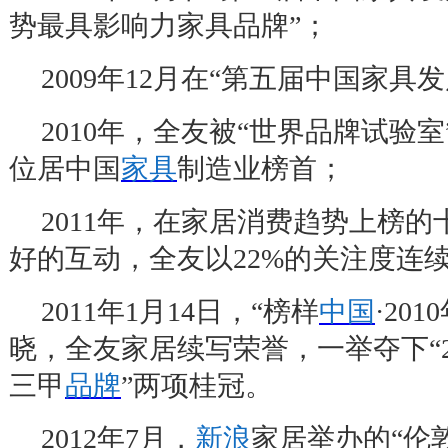
势最具影响力家具品牌
”
；
2009
年
12
月在
“
第五届中国家具发
2010
年，全友被
“
世界品牌试验室
位居中国
家具
制造业榜首；
2011
年，在家居消费趋势上榜的
好的互动，全友以
22%
的关注度连
2011
年
1
月
14
日，
“
榜样
中国
·2010
晓，全友家居续写荣誉，一举夺下
“
三甲
品牌
”
两项桂冠。
2012
年
7
月，
新浪
家居举办的
“
伦