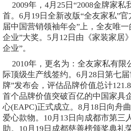
2009
年，
4
月
25
日
“2008
金牌家私
首。
6
月
19
日全新改版
“
全友家私
”
官
届中国营销领袖年会
”
上，全友唯一
企业
”
大奖。
5
月
12
日由《家装家居
企业
”
。
2010
年，更名为：全友家私有限
际顶级生产线签约。
6
月
28
日第七届
牌
”
发布会，评估品牌价值总计
121.
首个品牌价值突破百亿的中国家具
心
(EAPC)
正式成立。
8
月
18
日向舟
爱心款物。
10
月
13
日向成都市第三
助。
10
月
19
日成都慈善榜颁奖典礼