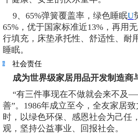
9
、
65%
弹簧覆盖率，绿色睡眠
U
65%
，优于国家标准近
13%
，再用无
行填充，床垫承托性、舒适性、耐
睡眠。
社会责任
6
成为世界级家居用品开发制造商
“
有三件事现在不做就会来不及
—
善
”
。
1986
年成立至今，全友家居致
时，以绿色环保、感恩社会为己任
观，坚持公益事业、回报社会。