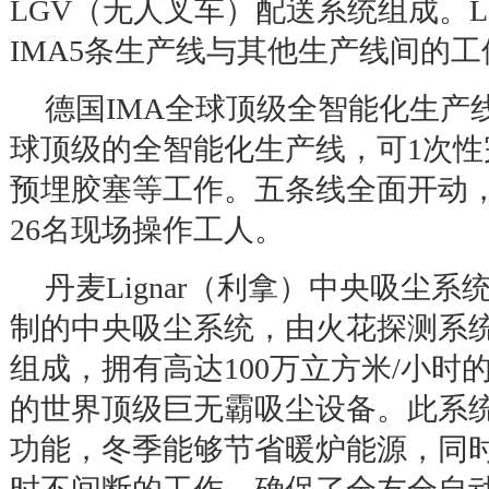
LGV
（无人叉车）配送系统组成。
IMA5
条生产线与其他生产线间的工
德国
IMA
全球顶级全智能化生产
球顶级的全智能化生产线，可
1
次性
预埋胶塞等工作。五条线全面开动
26
名现场操作工人。
丹麦
Lignar
（利拿）中央吸尘系
制的中央吸尘系统，由火花探测系
组成，拥有高达
100
万立方米
/
小时
的世界顶级巨无霸吸尘设备。此系
功能，冬季能够节省暖炉能源，同