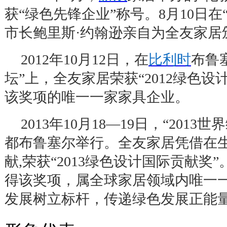
获
“
绿色先锋企业
”
称号。
8
月
10
日在
市长鲍里斯
·
约翰逊亲自为全友家居
2012
年
10
月
12
日，在
比利时
布鲁
坛
”
上，全友家居荣获
“2012
绿色设
该奖项的唯一一家家具企业。
2013
年
10
月
18—19
日，
“2013
世界
都布鲁塞尔举行。全友家居凭借在
献
,
荣获
“2013
绿色设计国际贡献奖
”
得该奖项，属全球家居领域内唯一
发展树立标杆，传递绿色发展正能