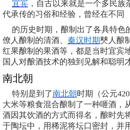
宜宾
，自古以来就是一个多民族
代承传的习俗和经验，曾经在不同
的历史时期，酿制出了各具特色
僚人酿制的清酒、
秦汉时期
僰人酿
红果酿制的果酒等，都是当时宜宾
国人对酿酒技术的独到见解和聪明
南北朝
特别是到了
南北朝
时期（公元
420
大米等粮食混合酿制了一种咂酒，
酒因其饮酒的方式而得名，酿时先
于陶坛中，用稀泥将坛口密封，并