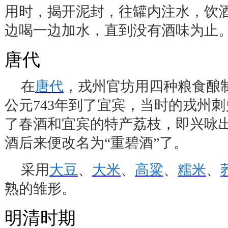
用时，揭开泥封，往罐内注水，饮
边喝一边加水，直到没有酒味为止
唐代
在
唐代
，戎州官坊用四种粮食酿
公元
743
年到了宜宾，当时的戎州刺
了春酒和宜宾的特产荔枝，即兴咏
酒后来便改名为
“
重碧酒
”
了。
采用
大豆
、
大米
、
高粱
、
糯米
、
熟的雏形。
明清时期