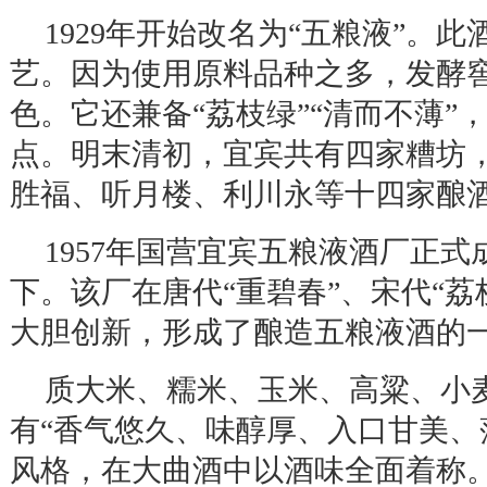
1929
年开始改名为
“
五粮液
”
。此
艺。因为使用原料品种之多，发酵
色。它还兼备
“
荔枝绿
”“
清而不薄
”
点。明末清初，宜宾共有四家糟坊
胜福、听月楼、利川永等十四家酿
1957
年国营宜宾五粮液酒厂正式
下。该厂在唐代
“
重碧春
”
、宋代
“
荔
大胆创新，形成了酿造五粮液酒的
质大米、糯米、玉米、高粱、小
有
“
香气悠久、味醇厚、入口甘美、
风格，在大曲酒中以酒味全面着称