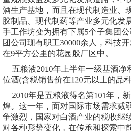
酒生产基地，而且在现代制造业、
胶制品、现代制药等产业多元化发
手工作坊变为拥有下属
5
个子集团公
团公司现有职工
30000
余人，科技开
在
9
平方公里的花园般厂区中。
五粮液
2010
年上半年一级基酒净
位酒
(
含税销售价在
120
元以上的品
2010
年是五粮液得名第
101
年，新
煌。这一年，面对国际市场需求减
争激烈，国家对白酒产业的税收继
对各种形势变化，在传承和探索中