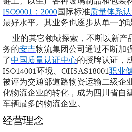
链上。以生产各种玻璃制品和包装
ISO9001
：2000
国际标准
质量体系认
最好水平。其业务也逐步从单一的
业的其它领域探索，不断以新产
务的
安吉
物流集团公司通过不断加
了
中国质量认证中心
的授牌认证，
ISO14001
环境、
OHSAS18001
职业
被评为交通部道路物资运输二级企
化物流企业的转化，成为四川省自
车辆最多的物流企业。
经营理念