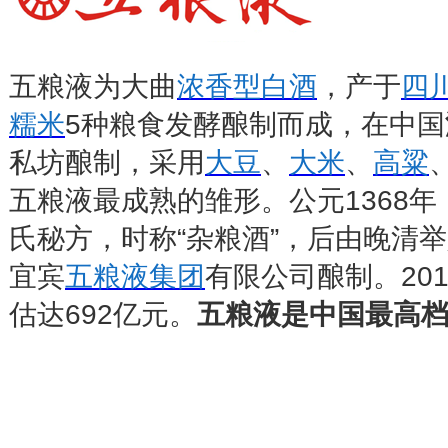
五粮液为大曲
浓香型白酒
，产于
四
糯米
5
种粮食发酵酿制而成，在中国
私坊酿制，采用
大豆
、
大米
、
高粱
五粮液最成熟的雏形。公元
1368
年
氏秘方，时称
“
杂粮酒
”
，后由晚清举
宜宾
五粮液集团
有限公司酿制。
20
估达
692
亿元。
五粮液是中国最高