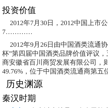
投资价值
2012
年
7
月
30
日，
2012
中国上市公
7…………
2012
年
9
月
26
日由中国酒类流通协
杯
”
第四届中国酒类品牌价值评议，
商安徽省百川商贸发展有限公司，
49.76%
，位于中国酒类流通商第五
历史渊源
4
秦汉时期