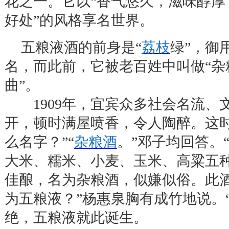
花之一。它以
“
香气悠久，滋味醇厚
好处
”
的风格享名世界。
五粮液酒的前身是
“
荔枝
绿
”
，御
名，而此前，它被老百姓中叫做
“
杂
曲
”
。
1909
年，宜宾众多社会名流、
开，顿时满屋喷香，令人陶醉。这
么名字？
”“
杂粮酒
。
”
邓子均回答。
大米、糯米、小麦、玉米、高粱五
佳酿，名为杂粮酒，似嫌似俗。此
为五粮液？
”
杨惠泉胸有成竹地说。
绝，五粮液就此诞生。