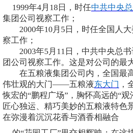
1999
年
4
月
18
日，时任
中共中央总
集团公司视察工作；
2000
年
10
月
5
日，时任全国人大
察工作；
2003
年
5
月
11
日，中共中央总书
团公司视察工作。这是对公司的最
在五粮液集团公司内，全国最高
伟壮观的大门
——
五粮液
东大门
，
恢宏的
“
鹏程广场
”
，胸怀高远的
“
观
匠心独运、精巧美妙的五粮液特色
在弥漫着沉沉花香与酒香相融合
的
“
花园工厂
”
里交相辉映；在这