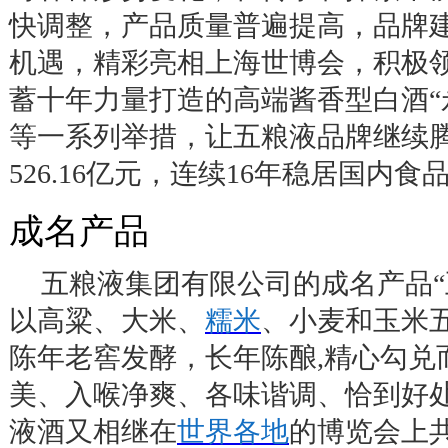
快调整，产品质量普遍提高，品牌
机遇，精彩亮相上海世博会，积极
蓄十年力量打造的高端酱香型白酒
“
等一系列举措，让五粮液品牌继续
526.16
亿元，连续
16
年稳居国内食
成名产品
五粮液集团有限公司的成名产品
“
以高粱、大米、
糯米
、小麦和玉米
陈年老窖发酵，长年陈酿
,
精心勾兑
美、入喉净爽、各味谐调、恰到好
液酒又相继在
世界各地
的博览会上