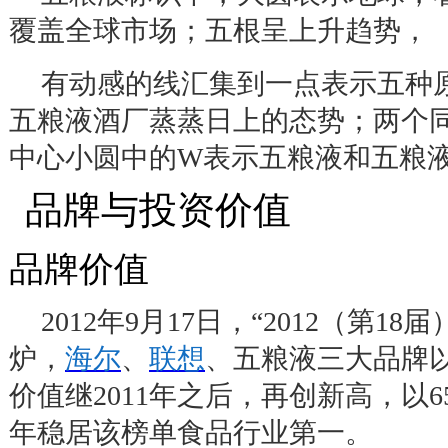
覆盖全球市场；五根呈上升趋势，
有动感的线汇集到一点表示五种
五粮液酒厂蒸蒸日上的态势；两个
中心小圆中的
W
表示五粮液和五粮
品牌与投资价值
3
品牌价值
2012
年
9
月
17
日，
“2012
（第
18
届
炉，
海尔
、
联想
、五粮液三大品牌
价值继
2011
年之后，再创新高，以
6
年稳居该榜单食品行业第一。