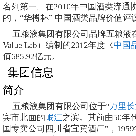
名列第一。在
2010
年中国酒类流通
的，
“
华樽杯
”
中国酒类品牌价值评
五粮液集团有限公司品牌五粮液
Value Lab
）编制的
2012
年度《
中国品
值
685.92
亿元。
集团信息
2
简介
五粮液集团有限公司位于
“
万里长
宾市北面的
岷江
之滨。其前由
50
年
国专卖公司四川省宜宾酒厂
”
，
1959