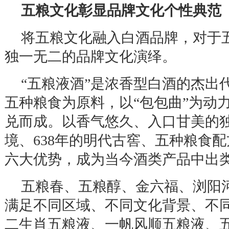
五粮文化彰显品牌文化个性典范
将五粮文化融入白酒品牌，对于
独一无二的品牌文化演绎。
“
五粮液酒
”
是浓香型白酒的杰出
五种粮食为原料，以
“
包包曲
”
为动
兑而成。以香气悠久、入口甘美的
境、
638
年的明代古窖、五种粮食配
六大优势，成为当今酒类产品中出
五粮春、五粮醇、金六福、浏阳
满足不同区域、不同文化背景、不
二生肖五粮液、一帆风顺五粮液、