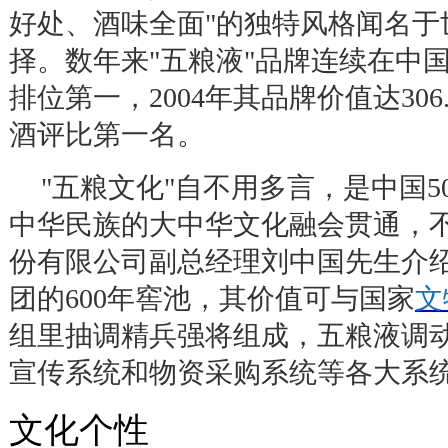
好处、酒味全面
"
的独特风格闻名于
择。数年来
"
五粮液
"
品牌连续在中
排位第一，
2004
年其品牌价值达
306
酒评比第一名。
"
五粮文化
"
自不用多言，是中国
5
中华民族的大中华文化融会贯通，
份有限公司副总经理刘中国先生介
团的
600
年窖池，其价值可与国家
文
组里抽调精兵强将组成，五粮液调
宣传系统和物资采购系统等各大系
文化个性