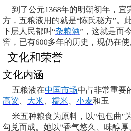
到了公元
1368
年的明朝初年，宜
方，五粮液用的就是
“
陈氏秘方
”
。
下层人民都叫
“
杂粮酒
”
，这就是而
窖，已有
600
多年的历史，现仍在使
文化和荣誉
5
文化内涵
五粮液在
中国市场
中占非常重要
高粱
、
大米
、
糯米
、
小麦
和玉
米五种粮食为原料，以
"
包包曲
"
勾兑而成。她以
"
香气悠久、味醇厚