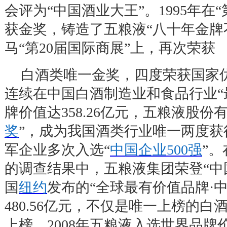
会评为
“
中国酒业大王
”
。
1995
年在
“
获金奖，铸造了五粮液
“
八十年金牌
马
“
第
20
届国际商展
”
上，再次荣获
白酒类唯一金奖，四度荣获国家
连续在中国白酒制造业和食品行业
“
牌价值达
358.26
亿元，五粮液股份
奖
”
，成为我国酒类行业唯一两度获
军企业多次入选
“
中国企业500
强
”
。
的调查结果中，五粮液集团荣登
“
中
国
纽约
发布的
“
全球最有价值品牌
·
480.56
亿元，不仅是唯一上榜的白
上榜。
2008
年五粮液入选世界品牌