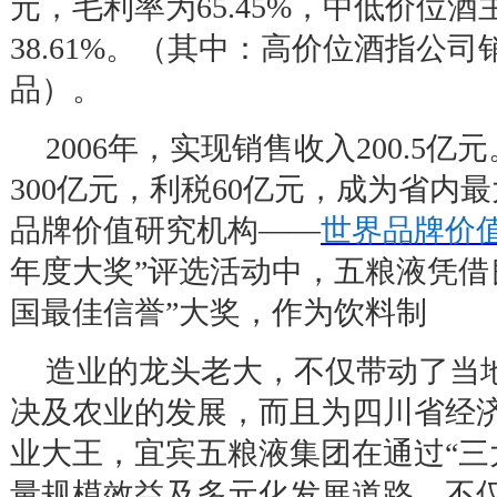
元，毛利率为
65.45%
，中低价位酒
38.61%
。（其中：高价位酒指公司
品）。
2006
年，实现销售收入
200.5
亿元
300
亿元，利税
60
亿元，成为省内最
品牌价值研究机构
——
世界品牌价
年度大奖
”
评选活动中，五粮液凭借
国最佳信誉
”
大奖，作为饮料制
造业的龙头老大，不仅带动了当
决及农业的发展，而且为四川省经
业大王，宜宾五粮液集团在通过
“
三
量规模效益及多元化发展道路，不