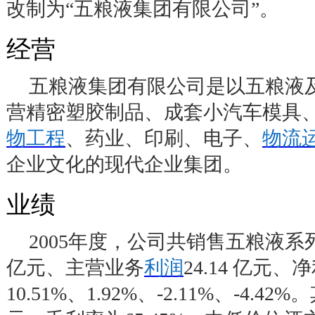
改制为
“
五粮液集团有限公司
”
。
经营
五粮液集团有限公司是以五粮液
营精密塑胶制品、成套小汽车模具
物工程
、药业、印刷、电子、
物流
企业文化的现代企业集团。
业绩
2005
年度，公司共销售五粮液系
亿元、主营业务
利润
24.14
亿元、净
10.51%
、
1.92%
、
-2.11%
、
-4.42%
。