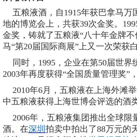
五粮液酒，自
1915
年获巴拿马万
地的博览会上，共获
39
次金奖。
199
金奖，铸就了五粮液
“
八十年金牌不
马
“
第
20
届国际商展
”
上又一次荣获
同时，
1995
，企业在第
50
届世界
2003
年再度获得
“
全国质量管理奖
”
2010
年
6
月，五粮液在上海外滩举
中五粮液获得上海世博会评选的酒
2006
年，五粮液集团推出全球限
酒。在
深圳
拍卖中拍出了
88
万元的