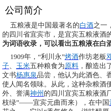
公司简介
五粮液是中国最著名的
白酒
之一
的四川省宜宾市，是宜宾五粮液酒
为词语收录，可以看出五粮液在白
1909
年，
“
利川永
”
烤酒
作坊老板
子
、
玉米
五种粮食为
原料
，酿造出
文书
杨惠泉
品尝，他认为此酒色、
使人闻名领味。从此，这种杂粮酒
外、誉满
神州
的四川宜宾五粮液酒
枝绿
”——
宜宾元曲而来），在中国